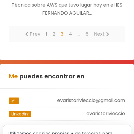
Técnica sobre AWS que tuvo lugar hoy en el IES
FERNANDO AGUILAR…
Prev
1
2
3
4
…
6
Next
Me
puedes encontrar en
evaristorivieccio@gmail.com
@:
evaristorivieccio
Linkedin:
Utilizamos cookies propias y de terceros para