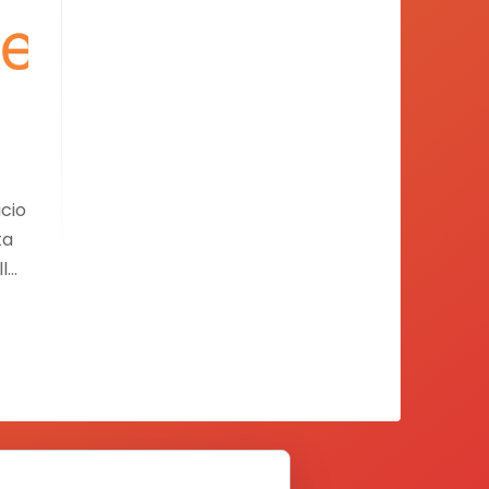
cio
ta
lla