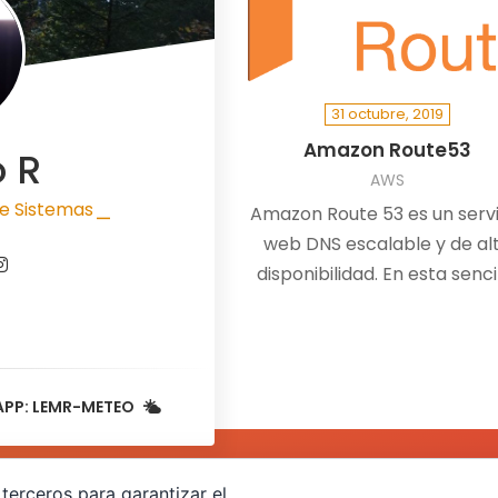
31 octubre, 2019
Amazon Route53
o R
AWS
e Sistemas
Amazon Route 53 es un servi
|
web DNS escalable y de al
disponibilidad. En esta senci
entrada, veremos como
registrar un…
APP: LEMR-METEO
terceros para garantizar el