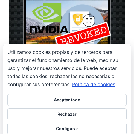
Utilizamos cookies propias y de terceros para
garantizar el funcionamiento de la web, medir su
10 junio, 2022
uso y mejorar nuestros servicios. Puede aceptar
todas las cookies, rechazar las no necesarias o
MacOS High Sierra – Nvidia Web Drivers -
Certificado Revocado.
configurar sus preferencias.
Política de cookies
General
Aceptar todo
Si eres usuario de MacOS High Sierra y además
montas un chip gráfico de Nvidia que utilice Web
Rechazar
Drivers, por…
Configurar