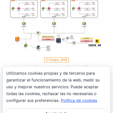
17 mayo, 2019
“Monitorizando la monitorización” –
CloudWatch – assume-role y plugin
Utilizamos cookies propias y de terceros para
Check_MK
garantizar el funcionamiento de la web, medir su
AWS
uso y mejorar nuestros servicios. Puede aceptar
En el post de hoy, veremos como implantar un
todas las cookies, rechazar las no necesarias o
plugin personalizado en Check_MK, que
configurar sus preferencias.
Política de cookies
monitorizará las alertas de CloudWatch, en un…