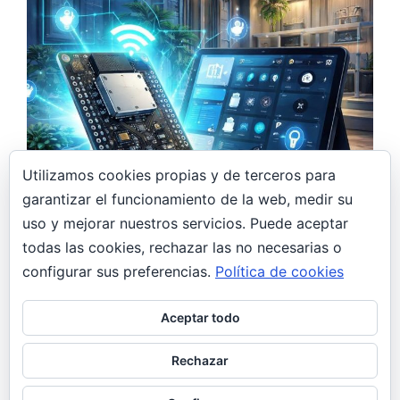
Utilizamos cookies propias y de terceros para
garantizar el funcionamiento de la web, medir su
7 abril, 2026
uso y mejorar nuestros servicios. Puede aceptar
Monitor de CO₂ DIY con ESP32 y Home
todas las cookies, rechazar las no necesarias o
Assistant: controla la calidad del aire en
casa
configurar sus preferencias.
Política de cookies
DIY
General
Aceptar todo
De regalo navideño a proyecto DIY Estas
Navidades, mi hermana se pidió un monitor de
Rechazar
CO₂. Yo, hasta ese momento,…