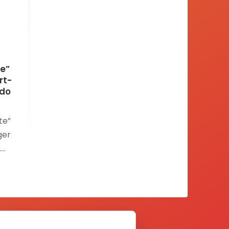
te”
rt-
ado
te”
ger
.
po