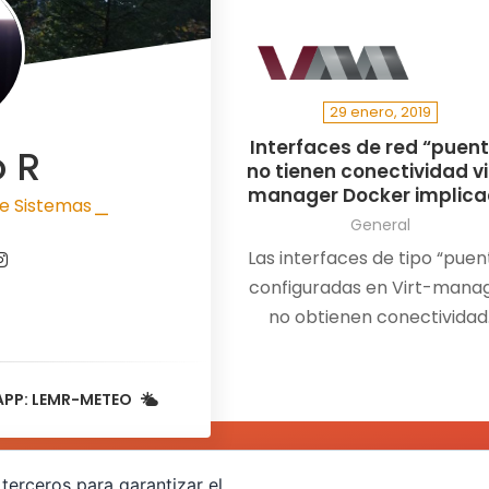
29 enero, 2019
Interfaces de red “puen
o R
no tienen conectividad vi
manager Docker implic
e Sistemas
|
General
Las interfaces de tipo “puen
configuradas en Virt-mana
no obtienen conectividad
Teniendo una interfaz de ti
puente”br1″ que siempre
APP: LEMR-METEO
había…
terceros para garantizar el