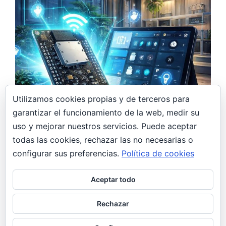
Utilizamos cookies propias y de terceros para
garantizar el funcionamiento de la web, medir su
7 abril, 2026
uso y mejorar nuestros servicios. Puede aceptar
Monitor de CO₂ DIY con ESP32 y Home
todas las cookies, rechazar las no necesarias o
Assistant: controla la calidad del aire en
casa
configurar sus preferencias.
Política de cookies
DIY
General
Aceptar todo
De regalo navideño a proyecto DIY Estas
Navidades, mi hermana se pidió un monitor de
Rechazar
CO₂. Yo, hasta ese momento,…