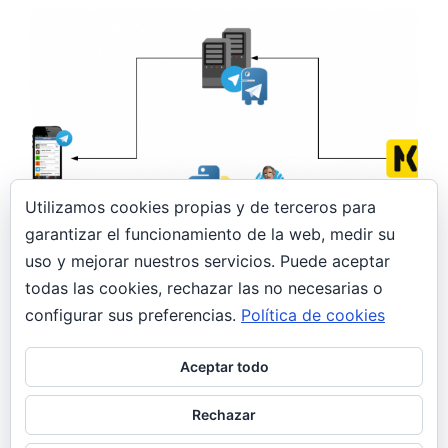
Utilizamos cookies propias y de terceros para
garantizar el funcionamiento de la web, medir su
10 abril, 2019
uso y mejorar nuestros servicios. Puede aceptar
todas las cookies, rechazar las no necesarias o
Bot Telegram para recibir notificaciones de
Check_mk
configurar sus preferencias.
Política de cookies
General
Aceptar todo
Bot Telegram para recibir notificaciones de
Check_mk En esta entrada voy a comentar el
Rechazar
proceso de configuración de un bot…