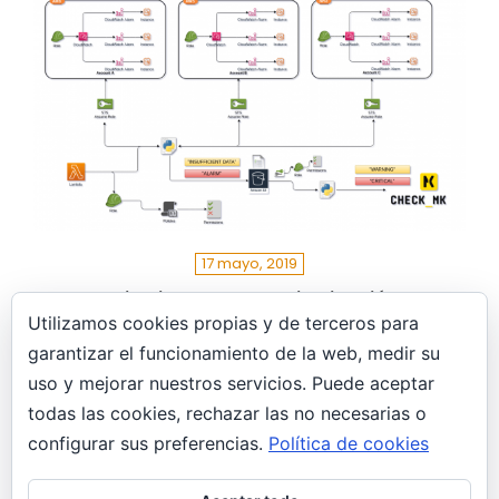
17 mayo, 2019
“Monitorizando la monitorización” –
CloudWatch – assume-role y plugin
Utilizamos cookies propias y de terceros para
Check_MK
garantizar el funcionamiento de la web, medir su
AWS
uso y mejorar nuestros servicios. Puede aceptar
En el post de hoy, veremos como implantar un
todas las cookies, rechazar las no necesarias o
plugin personalizado en Check_MK, que
configurar sus preferencias.
Política de cookies
monitorizará las alertas de CloudWatch, en un…