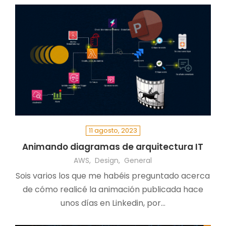
herramienta innovadora en Python que genera
diagramas de arquitectura en la nube de forma
automática, compatible con cualquier
proveedor. Con solo una cuenta gratuita de
GitHub Copilot, podrás obtener diagramas
precisos y profesionales en minutos. Descubre
cómo transformar tu forma de trabajar y liberar
tiempo para tareas de mayor valor. ¡No te
pierdas esta oportunidad de optimizar tu
11 agosto, 2023
documentación y gestión de infraestructura!
Animando diagramas de arquitectura IT
AWS
Design
General
Sois varios los que me habéis preguntado acerca
de cómo realicé la animación publicada hace
unos días en Linkedin, por…