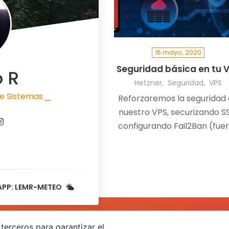
16 mayo, 2020
Seguridad básica en tu 
o R
Hetzner
Seguridad
VPS
e Sistemas
Reforzaremos la seguridad
|
nuestro VPS, securizando S
configurando Fail2Ban (fue
bruta y DDoS), y permitiendo
tráfico solo desde nuestr
dirección IP, aunque cambi
APP: LEMR-METEO
terceros para garantizar el