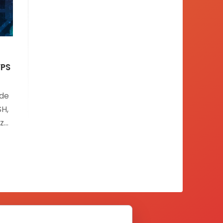
VPS
 de
SH,
rza
 el
a
e.