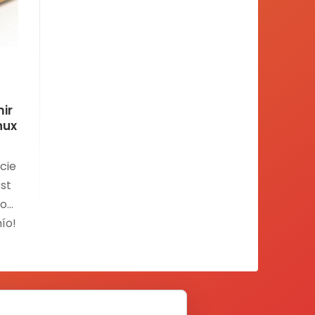
ir
inux
cie
ost
io»
mío!
.