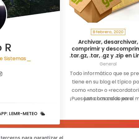
8 febrero, 2020
Archivar, desarchivar,
o R
comprimir y descomprim
.tar.gz, .tar, .gz y .zip en L
e Sistemas
|
General
Todo informático que se pre
tiene en su blog el típico p
como «nota» o «recordator
¡Pues justo has caído en el 
con comandos para
comprimir/descomprimir
APP: LEMR-METEO
terceros para garantizar el