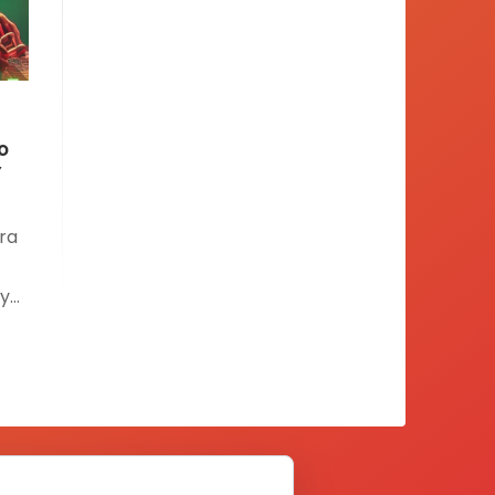
o
Y
ra
 y
n
o
,