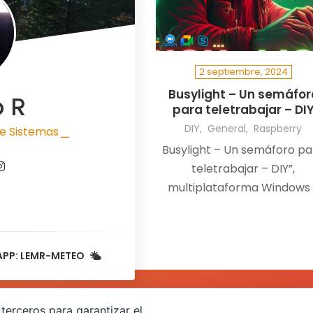
2 septiembre, 2024
Busylight – Un semáfor
o R
para teletrabajar – DI
DIY
General
Raspberry
e Sistemas
|
Busylight – Un semáforo pa
teletrabajar – DIY”,
multiplataforma Windows
macOS , y compatible co
todas las aplicaciones tip
Teams, Slack, GoogleMeet
APP: LEMR-METEO
Skype, etc…
terceros para garantizar el