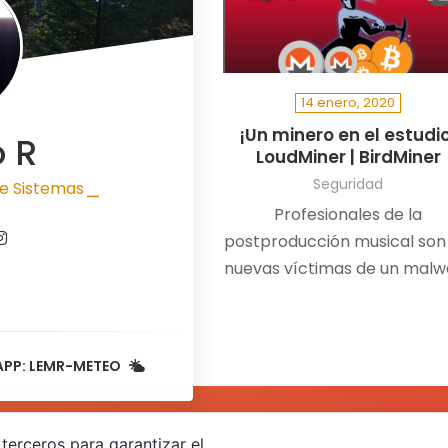
14 enero, 2020
¡Un minero en el estudi
o R
LoudMiner | BirdMiner
Seguridad
e Sistemas
|
Profesionales de la
postproducción musical son 
nuevas víctimas de un malw
minero llamado LoudMiner
oculto en máquinas vitual
para Mac OS X y Windows
APP: LEMR-METEO
terceros para garantizar el