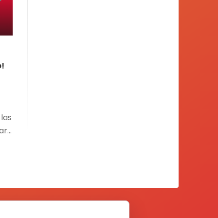
o!
las
are
;
es
.