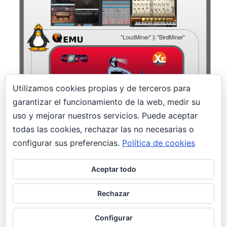
Utilizamos cookies propias y de terceros para
garantizar el funcionamiento de la web, medir su
14 enero, 2020
uso y mejorar nuestros servicios. Puede aceptar
todas las cookies, rechazar las no necesarias o
¡Un minero en el estudio! LoudMiner |
BirdMiner
configurar sus preferencias.
Política de cookies
Seguridad
Aceptar todo
Profesionales de la postproducción musical son
las nuevas víctimas de un malware minero
Rechazar
llamado LoudMiner; oculto en máquinas vituales
para Mac OS X y Windows.
Configurar