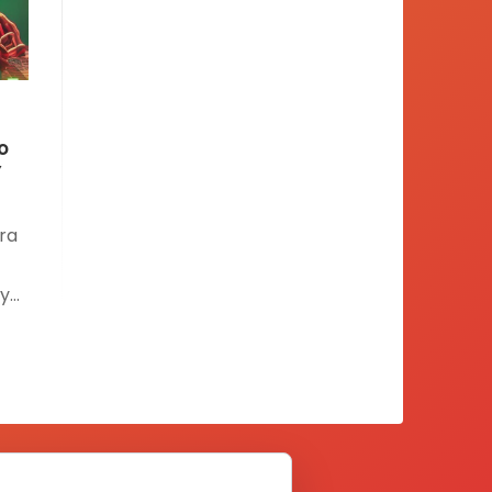
o
Y
ra
 y
n
o
,