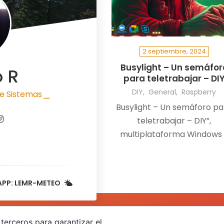
2 septiembre, 2024
Busylight – Un semáfor
o R
para teletrabajar – DI
DIY
General
Raspberry
e Sistemas
|
Busylight – Un semáforo pa
teletrabajar – DIY”,
multiplataforma Windows
macOS , y compatible co
todas las aplicaciones tip
Teams, Slack, GoogleMeet
APP: LEMR-METEO
Skype, etc…
terceros para garantizar el