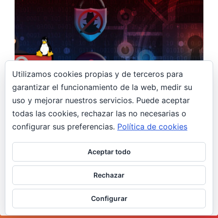
Utilizamos cookies propias y de terceros para
garantizar el funcionamiento de la web, medir su
uso y mejorar nuestros servicios. Puede aceptar
16 mayo, 2020
todas las cookies, rechazar las no necesarias o
Seguridad básica en tu VPS
configurar sus preferencias.
Política de cookies
Hetzner
Seguridad
VPS
Aceptar todo
Reforzaremos la seguridad de nuestro VPS,
securizando SSH, configurando Fail2Ban (fuerza
Rechazar
bruta y DDoS), y permitiendo el tráfico solo
desde nuestra dirección IP, aunque cambie.
Configurar