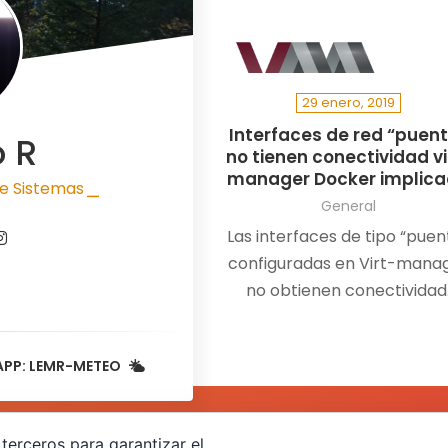
29 enero, 2019
Interfaces de red “puen
o R
no tienen conectividad vi
manager Docker implic
e Sistemas
|
General
Las interfaces de tipo “puen
configuradas en Virt-mana
no obtienen conectividad
Teniendo una interfaz de ti
puente”br1″ que siempre
APP: LEMR-METEO
había…
terceros para garantizar el