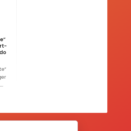
te”
rt-
ado
te”
ger
.
po