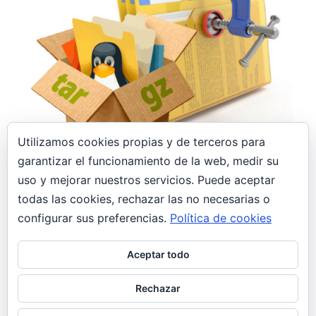
Utilizamos cookies propias y de terceros para
8 febrero, 2020
garantizar el funcionamiento de la web, medir su
uso y mejorar nuestros servicios. Puede aceptar
Archivar, desarchivar, comprimir y
descomprimir .tar.gz, .tar, .gz y .zip en Linux
todas las cookies, rechazar las no necesarias o
General
configurar sus preferencias.
Política de cookies
Todo informático que se precie tiene en su blog
Aceptar todo
el típico post como «nota» o «recordatorio» con
comandos para comprimir/descomprimir.
Rechazar
¡Pues justo has caído en el mío!