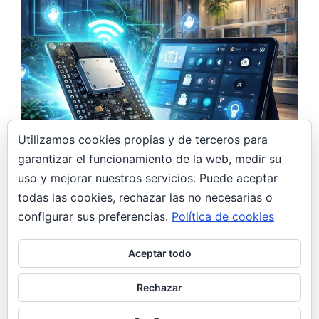
Utilizamos cookies propias y de terceros para
garantizar el funcionamiento de la web, medir su
7 abril, 2026
uso y mejorar nuestros servicios. Puede aceptar
Monitor de CO₂ DIY con ESP32 y Home
todas las cookies, rechazar las no necesarias o
Assistant: controla la calidad del aire en
casa
configurar sus preferencias.
Política de cookies
DIY
General
Aceptar todo
De regalo navideño a proyecto DIY Estas
Navidades, mi hermana se pidió un monitor de
Rechazar
CO₂. Yo, hasta ese momento,…