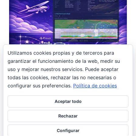
Utilizamos cookies propias y de terceros para
garantizar el funcionamiento de la web, medir su
15 febrero, 2026
uso y mejorar nuestros servicios. Puede aceptar
todas las cookies, rechazar las no necesarias o
Construyendo un asistente meteorológico
con IA para pilotos ULM: LEMR Meteo
configurar sus preferencias.
Política de cookies
Design
Aceptar todo
El problema Volar un ultraligero requiere
condiciones muy específicas: viento moderado,
Rechazar
visibilidad decente, sin tormentas. Pero consultar
METAR, AEMET, Windy…
Configurar