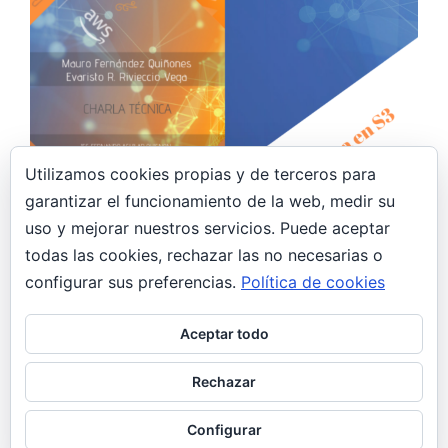
Utilizamos cookies propias y de terceros para
garantizar el funcionamiento de la web, medir su
14 noviembre, 2019
uso y mejorar nuestros servicios. Puede aceptar
todas las cookies, rechazar las no necesarias o
Charla Técnica Lab1 – Web estática en
Amazon S3
configurar sus preferencias.
Política de cookies
AWS
Aceptar todo
Hoy he tenido la suerte de asistir junto a mi
compañero Mauro Fernández Quiñones, como
Rechazar
ponentes a la charla técnica…
Configurar