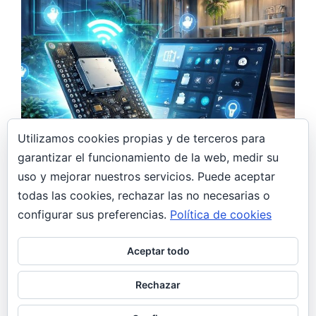
Utilizamos cookies propias y de terceros para
garantizar el funcionamiento de la web, medir su
7 abril, 2026
uso y mejorar nuestros servicios. Puede aceptar
Monitor de CO₂ DIY con ESP32 y Home
todas las cookies, rechazar las no necesarias o
Assistant: controla la calidad del aire en
casa
configurar sus preferencias.
Política de cookies
DIY
General
Aceptar todo
De regalo navideño a proyecto DIY Estas
Navidades, mi hermana se pidió un monitor de
Rechazar
CO₂. Yo, hasta ese momento,…