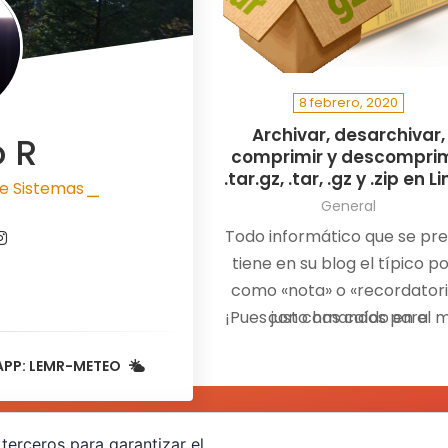
8 febrero, 2020
Archivar, desarchivar,
o R
comprimir y descomprim
.tar.gz, .tar, .gz y .zip en L
e Sistemas
|
General
Todo informático que se pre
tiene en su blog el típico p
como «nota» o «recordator
¡Pues justo has caído en el 
con comandos para
comprimir/descomprimir
APP: LEMR-METEO
terceros para garantizar el