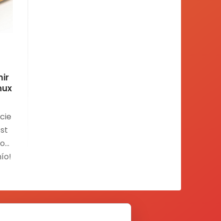
ir
inux
cie
ost
io»
mío!
.