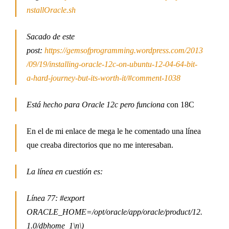
nstallOracle.sh
Sacado de este
post:
https://gemsofprogramming.wordpress.com/2013
/09/19/installing-oracle-12c-on-ubuntu-12-04-64-bit-
a-hard-journey-but-its-worth-it/#comment-1038
Está hecho para Oracle 12c pero funciona
con 18C
En el de mi enlace de mega le he comentado una línea
que creaba directorios que no me interesaban.
La línea en cuestión es:
Línea 77: #export
ORACLE_HOME=/opt/oracle/app/oracle/product/12.
1.0/dbhome_1\n\
)