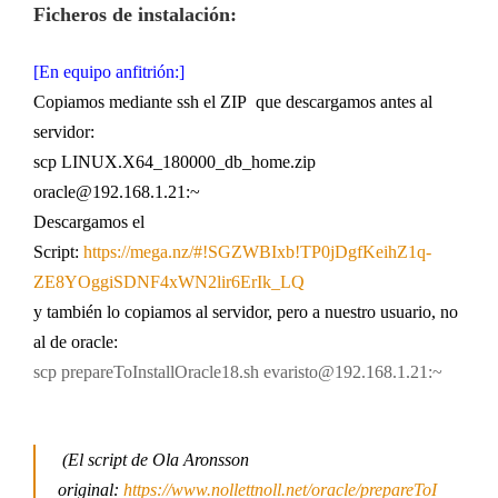
Ficheros de instalación:
[En equipo anfitrión:]
Copiamos mediante ssh el ZIP que descargamos antes al
servidor:
scp LINUX.X64_180000_db_home.zip
oracle@192.168.1.21:~
Descargamos el
Script:
https://mega.nz/#!SGZWBIxb!TP0jDgfKeihZ1q-
ZE8YOggiSDNF4xWN2lir6ErIk_LQ
y también lo copiamos al servidor,
pero a nuestro usuario,
no
al de oracle:
scp prepareToInstallOracle18.sh evaristo@192.168.1.21:~
(El script de Ola Aronsson
original:
https://www.nollettnoll.net/oracle/prepareToI