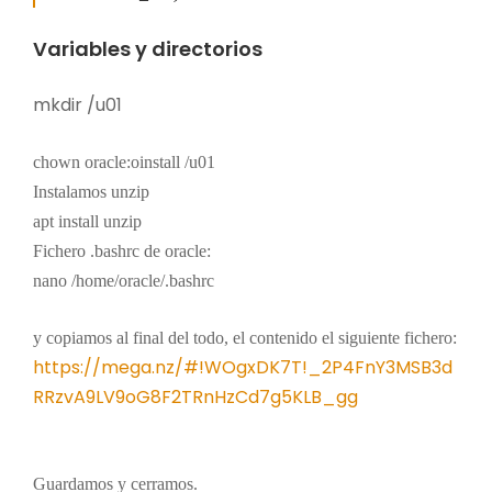
Variables y directorios
mkdir /u01
chown oracle:oinstall /u01
Instalamos unzip
apt install unzip
Fichero .bashrc de oracle:
nano /home/oracle/.bashrc
y copiamos al final del todo, el contenido el siguiente fichero:
https://mega.nz/#!WOgxDK7T!_2P4FnY3MSB3d
RRzvA9LV9oG8F2TRnHzCd7g5KLB_gg
Guardamos y cerramos.