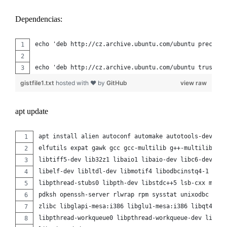
Dependencias:
echo 'deb http://cz.archive.ubuntu.com/ubuntu precise 
echo 'deb http://cz.archive.ubuntu.com/ubuntu trusty m
gistfile1.txt
hosted with ❤ by
GitHub
view raw
apt update
apt install alien autoconf automake autotools-dev bin
elfutils expat gawk gcc gcc-multilib g++-multilib lib
libtiff5-dev lib32z1 libaio1 libaio-dev libc6-dev lib
libelf-dev libltdl-dev libmotif4 libodbcinstq4-1 libo
libpthread-stubs0 libpth-dev libstdc++5 lsb-cxx make 
pdksh openssh-server rlwrap rpm sysstat unixodbc unix
zlibc libglapi-mesa:i386 libglu1-mesa:i386 libqt4-ope
libpthread-workqueue0 libpthread-workqueue-dev libzth