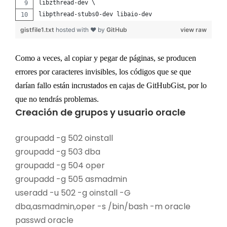
libzthread-dev \
libpthread-stubs0-dev libaio-dev
gistfile1.txt
hosted with ❤ by
GitHub
view raw
Como a veces, al copiar y pegar de páginas, se producen
errores por caracteres invisibles, los códigos que se que
darían fallo están incrustados en cajas de GitHubGist, por lo
que no tendrás problemas.
Creación de grupos y usuario oracle
groupadd -g 502 oinstall
groupadd -g 503 dba
groupadd -g 504 oper
groupadd -g 505 asmadmin
useradd -u 502 -g oinstall -G
dba,asmadmin,oper -s /bin/bash -m oracle
passwd oracle