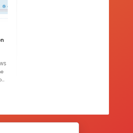
en
AWS
me
o
do